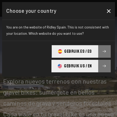
×
Choose your country
You are on the website of Ridley Spain. This is not consistent with
your location. Which website do you want to use?
Gravel
GEBRUIK ES / ES
GEBRUIK US / EN
Lead ¡Sal de las carreteras asfaltadas!
Explora nuevos terrenos con nuestras
gravel bikes: sumérgete en bellos
caminos de grava y senderos forestales.
Cada viaje en tu gravel bike es una nueva