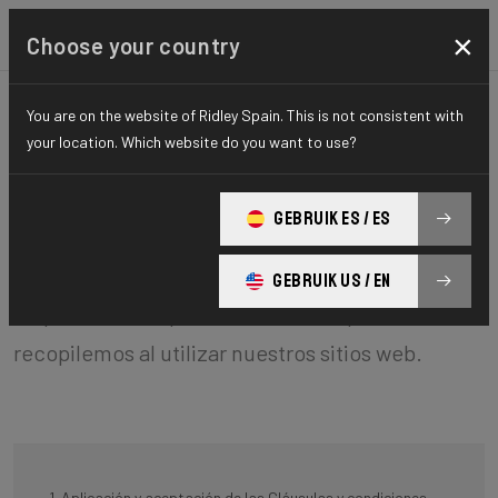
×
Choose your country
Condiciones de uso
You are on the website of Ridley Spain. This is not consistent with
your location. Which website do you want to use?
BCF ("Belgian Cycling Factory") opera ridley-
GEBRUIK ES / ES
bikes.com y puede operar otros sitios web. Es
política de BCF respetar su privacidad con
GEBRUIK US / EN
respecto a cualquier información que
recopilemos al utilizar nuestros sitios web.
1. Aplicación y aceptación de las Cláusulas y condiciones