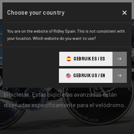
×
Choose your country
You are on the website of Ridley Spain. This is not consistent with
your location. Which website do you want to use?
Bicicletas
Time Trial, Triathlon & Track
GEBRUIK ES / ES
Track
GEBRUIK US / EN
La cumbre de la innovación y el diseño en
bicicletas. Estas bicicletas avanzadas están
diseñadas específicamente para el velódromo.