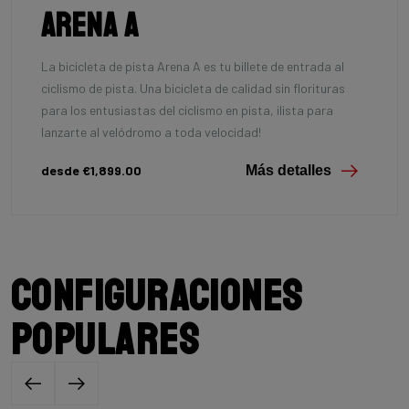
Arena A
La bicicleta de pista Arena A es tu billete de entrada al
ciclismo de pista. Una bicicleta de calidad sin florituras
para los entusiastas del ciclismo en pista, ¡lista para
lanzarte al velódromo a toda velocidad!
desde €1,899.00
Más detalles
Configuraciones
populares