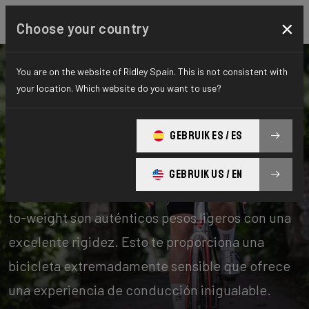
×
Choose your country
You are on the website of Ridley Spain. This is not consistent with
your location. Which website do you want to use?
Bicicletas
Carretera
GEBRUIK ES / ES
Stiffness-to-Weight
GEBRUIK US / EN
Nuestras bicicletas con una relación stiffness-
to-weight son auténticos pesos ligeros con una
excelente rigidez. Esto te proporciona una
bicicleta extremadamente sensible que ofrece
una experiencia de conducción inigualable.