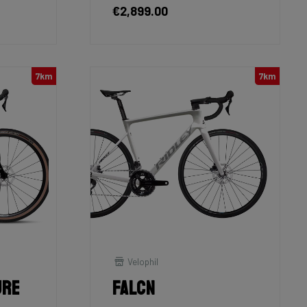
€2,899.00
7km
7km
Velophil
ure
Falcn