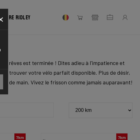
×
votre Ridley
o
 vos rêves est terminée ! Dites adieu à l'impatience et
ur trouver votre vélo parfait disponible. Plus de désir,
ortée de main. Vivez le frisson comme jamais auparavant!
7km
7km