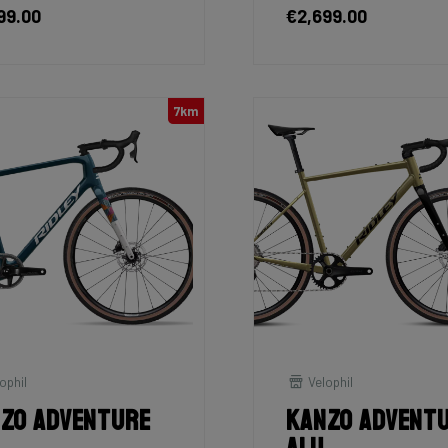
99.00
€2,699.00
7km
ophil
Velophil
zo Adventure
Kanzo Advent