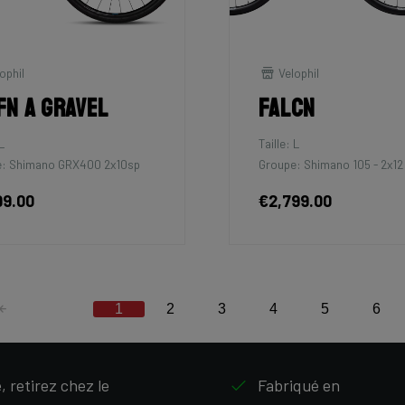
ophil
Velophil
fn A Gravel
Falcn
L
Taille: L
e: Shimano GRX400 2x10sp
Groupe: Shimano 105 - 2x12
99.00
€2,799.00
1
2
3
4
5
6
 retirez chez le
Fabriqué en