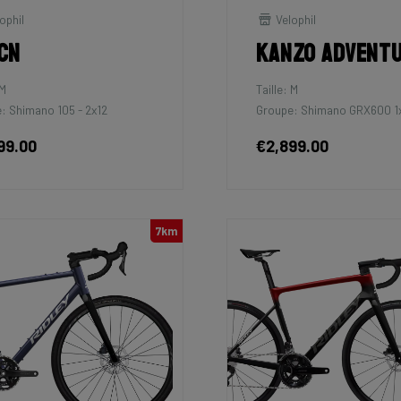
ophil
Velophil
cn
Kanzo Advent
 M
Taille: M
: Shimano 105 - 2x12
Groupe: Shimano GRX600 1
99.00
€2,899.00
7km