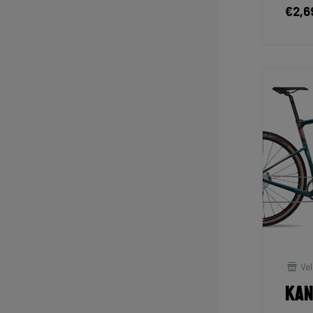
€2,6
Vel
Kan