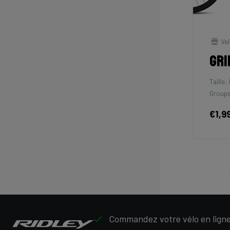
Vel
Gri
Taille: 
Group
€1,9
Commandez votre vélo en ligne,