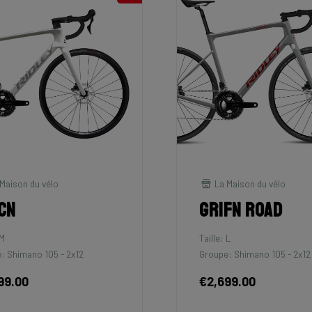
Maison du vélo
La Maison du vélo
cn
Grifn Road
 M
Taille: L
: Shimano 105 - 2x12
Groupe: Shimano 105 - 2x12
99.00
€2,699.00