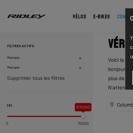
Vélos
E-bikes
Confi
Y
Vérif
FILTRES ACTIFS
c
u
Marque:
Voici la so
Marque:
bonjour à l
Supprimer tous les filtres
plus de re
N'attendez
Columb
(€)
€15000
0
15000