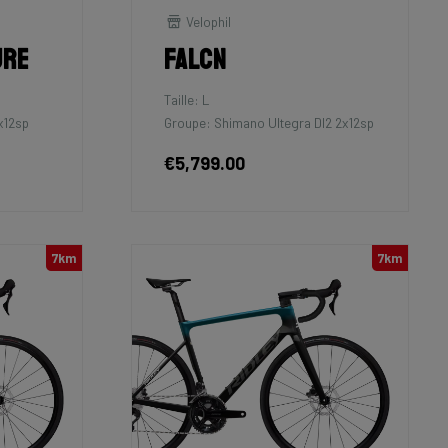
Velophil
ure
Falcn
Taille: L
x12sp
Groupe: Shimano Ultegra DI2 2x12sp
€5,799.00
7km
7km