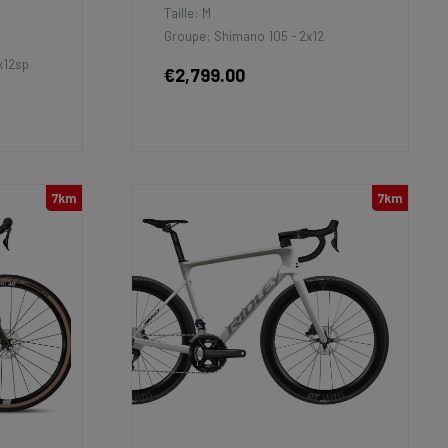
Taille: M
Groupe: Shimano 105 - 2x12
x12sp
€2,799.00
7km
7km