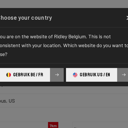
gurator
Boutique
À propos
Service
Enregistrez 
Choose your country
ou are on the website of Ridley Belgium. This is not
ier le stock
onsistent with your location. Which website do you want t
se?
lution ultime à vos envies de vélo ! L'attente de la balade de
'exaltation car nous vous apportons la destination unique po
GEBRUIK BE / FR
GEBRUIK US / EN
tards, notre plateforme vous offre le vélo de vos rêves à p
 plus, votre ultime aventure à vélo vous attend!
us, US
7km