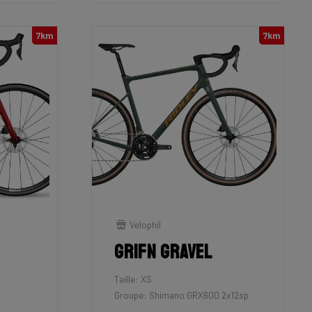
7km
7km
Velophil
Grifn Gravel
Taille: XS
Groupe: Shimano GRX600 2x12sp