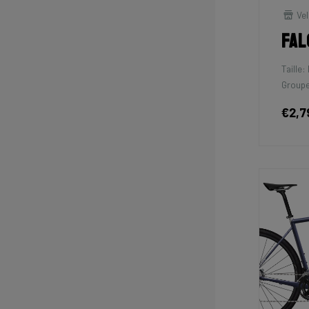
Vel
Fal
Taille:
Groupe
€2,7