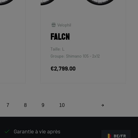
Velophil
Falcn
Taille: L
Groupe: Shimano 105 - 2x12
€2,799.00
7
8
9
10
Garantie à vie après
BE/FR