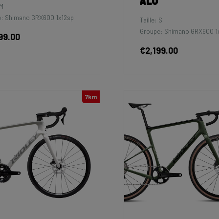
Alu
 M
: Shimano GRX600 1x12sp
Taille: S
Groupe: Shimano GRX600 1
99.00
€2,199.00
7km