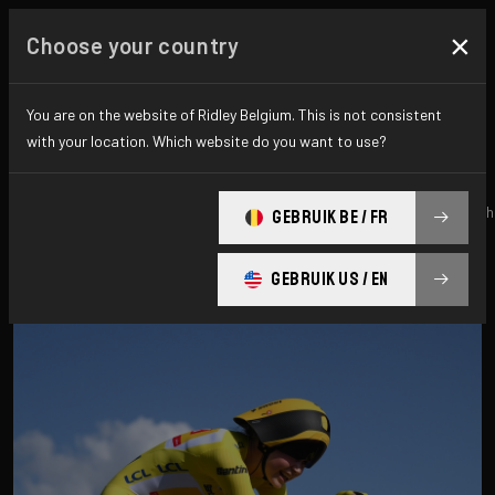
×
Choose your country
Actus & mises à jour
You are on the website of Ridley Belgium. This is not consistent
with your location. Which website do you want to use?
All
Recherche
Nouvelles
Promo
History
tech
GEBRUIK BE / FR
GEBRUIK US / EN