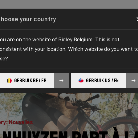
gurator
Boutique
À propos
Service
Enregistrez 
Choose your country
ou are on the website of Ridley Belgium. This is not
onsistent with your location. Which website do you want t
se?
GEBRUIK BE / FR
GEBRUIK US / EN
ry: Nouvelles