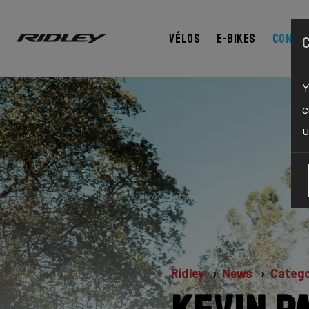
Vélos
E-bikes
Confi
Y
c
u
Ridley
News
Catego