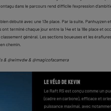
ontagu dans le parcours rend difficile l’expression d’ambit
 bien débuté avec une 13e place. Par la suite, Panhuyzen et
s ont terminé chaque jour entre la 14e et la 18e place et occ
classement général. Les sections boueuses et les éraflures
u en chemin.
itis & @wimvdw & @magicofacamera
Le vélo de Kevin
Le Raft RS est conçu comme un pur 
(cadre en carbone), efficace et orie
puissance maximal, avec notamment