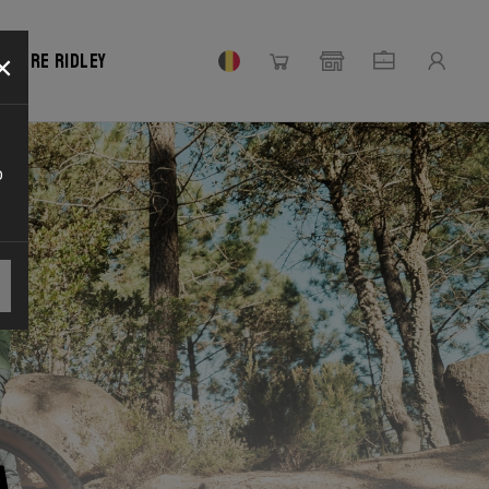
×
votre Ridley
o