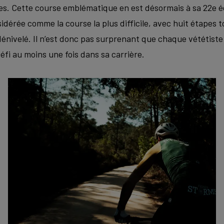
les. Cette course emblématique en est désormais à sa 22e é
idérée comme la course la plus difficile, avec huit étapes t
énivelé. Il n’est donc pas surprenant que chaque vététiste
fi au moins une fois dans sa carrière.