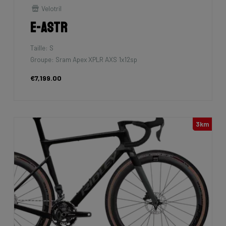
Velotril
E-Astr
Taille: S
Groupe: Sram Apex XPLR AXS 1x12sp
€7,199.00
3km