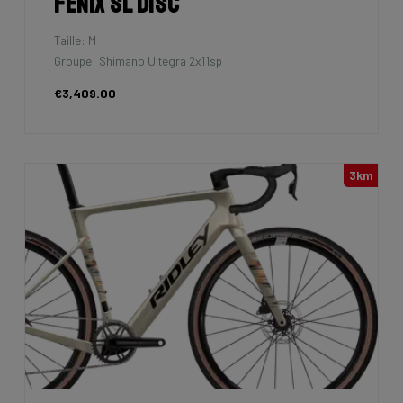
Fenix SL Disc
Taille: M
Groupe: Shimano Ultegra 2x11sp
€3,409.00
3km