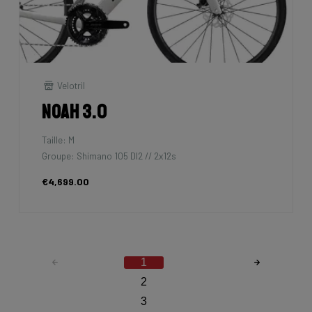
Velotril
Noah 3.0
Taille: M
Groupe: Shimano 105 DI2 // 2x12s
€4,699.00
1
2
3