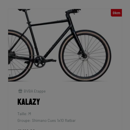
0km
BVBA Etappe
Kalazy
Taille: M
Groupe: Shimano Cues 1x10 flatbar