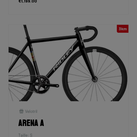
€1,199.00
3km
Velotril
Arena A
Taille: S