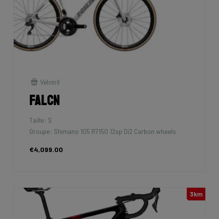
Velotril
Falcn
Taille: S
Groupe: Shimano 105 R7150 12sp Di2 Carbon wheels
€4,099.00
3km