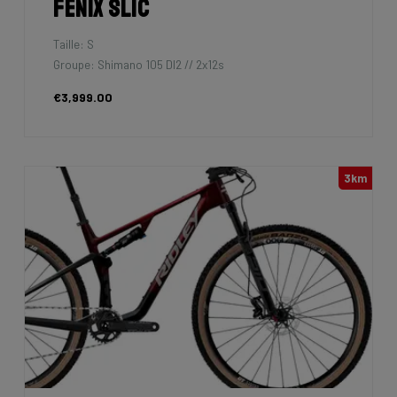
Fenix SLiC
Taille: S
Groupe: Shimano 105 DI2 // 2x12s
€3,999.00
3km