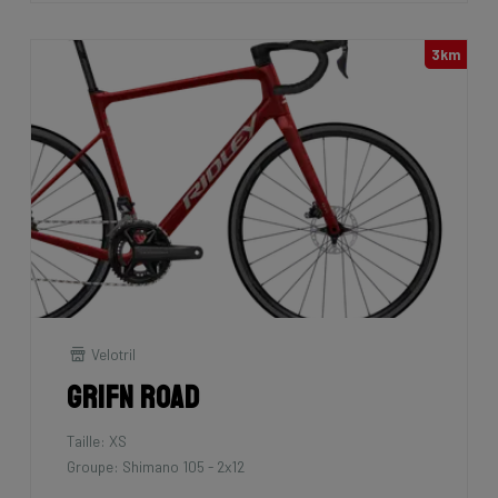
3km
Velotril
Grifn Road
Taille: XS
Groupe: Shimano 105 - 2x12