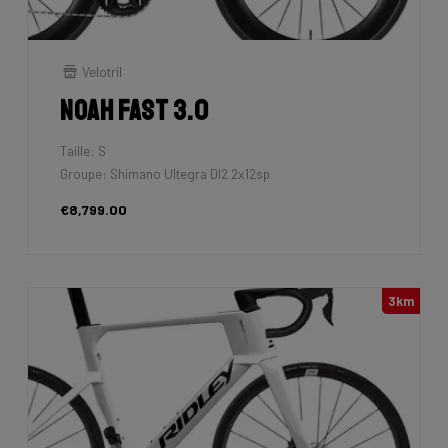
Velotril
Noah Fast 3.0
Taille: S
Groupe: Shimano Ultegra DI2 2x12sp
€8,799.00
3km