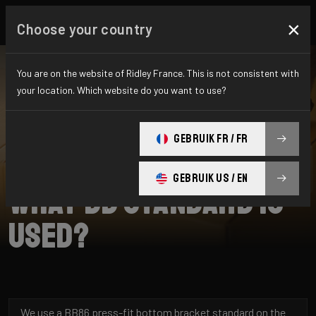
×
Choose your country
You are on the website of Ridley France. This is not consistent with
your location. Which website do you want to use?
CHERCHER
GEBRUIK FR / FR
Home
Support
X-Night RS
GEBRUIK US / EN
What BB standard is
used?
We use a BB86 press-fit bottom bracket standard on the