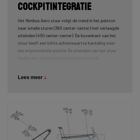
Cockpitintegratie
Het Nimbus Aero stuur volgt de trend in het peloton
naar smalle sturen (360 center-center) met verlaagde
uiteinden (400 center-center). De bovenkant van het
stuur heeft een lichte achterwaartse kanteling voor
een ergonomische positie. De uiteinden van het stuur
bieden een aerodynamische positie voor de
schakelaars, terwijl ze voldoen aan de UCI-regelgeving.
Het Nimbus Aero stuur is specifiek ontwikkeld voor dit
Lees meer
nieuwe model en was een integraal onderdeel van het
ontwikkelingsproces van het frame.