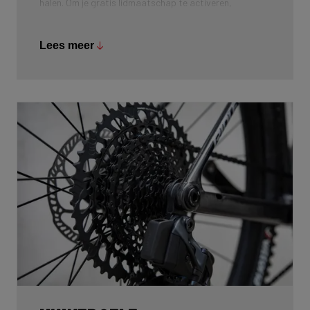
halen. Om je gratis lidmaatschap te activeren,
registreer je je fiets via
https://pushinglimits.club/ridley
. Na registratie
Lees meer
ontvang je per e-mail een kortingscode waarmee je het
eerste jaar gratis toegang krijgt tot het platform.
Deze aanbieding is niet geldig in Duitsland, Oostenrijk
en Zwitserland (DACH-regio).