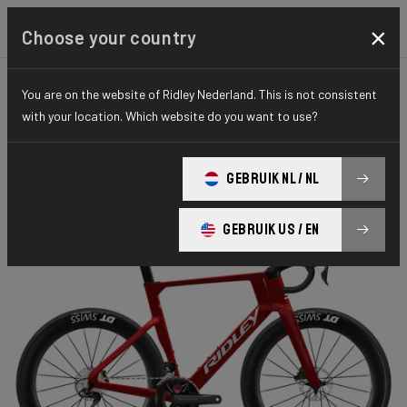
×
Choose your country
You are on the website of Ridley Nederland. This is not consistent
ROAD
AERO-TO-AERO
ELITE SERIES
with your location. Which website do you want to use?
Noah Fast 3.0
GEBRUIK NL / NL
Noah FAST 7E8 Ultegra Di2 NF301Bs(M)
GEBRUIK US / EN