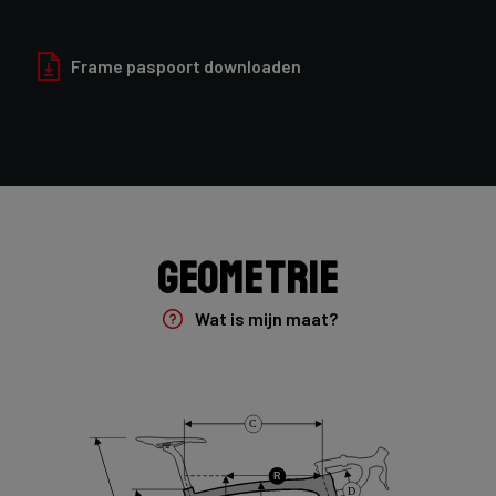
Afwerking
Blinkend
Frame paspoort downloaden
Vork
Noah Fast 7E8 45mm/NF301Bs
Groepset
Shimano Ultegra DI2 2x12sp
Geometrie
Achter derailleur
Wat is mijn maat?
Shimano Ultegra Di2 12sp
Crank
C
Shimano Ultegra , 12s , 172,5 , 52-36
R
D