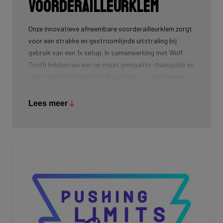
voorderailleurklem
Onze innovatieve afneembare voorderailleurklem zorgt
voor een strakke en gestroomlijnde uitstraling bij
gebruik van een 1x setup. In samenwerking met Wolf
Tooth hebben we een op maat gemaakte chainguide en
chain catcher ontwikkeld die perfect op onze frames
past. Om een nette en afgewerkte look te behouden,
hebben we ook een specifieke afdekking ontworpen om
Lees meer
de klem te vervangen wanneer deze niet in gebruik is.