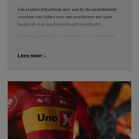
Een steilere zitbuishoek sluit aan bij de veranderende
voorkeur van rijders voor een positie met een open
heuphoek voor een betere krachtoverdracht.
Een verlaagde trapas compenseert voor de bredere
banden die worden gebruikt in het moderne fietsen.
Tot slot zorgt de lagere balhoofdbuis met geïntegreerd
Lees meer
stuur ervoor dat de rijder een meer agressieve
aerodynamische houding kan aannemen, wat resulteert
in een kleinere frontale oppervlakte.