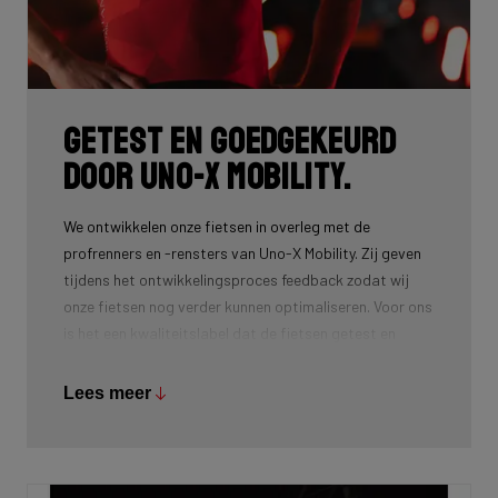
Getest en goedgekeurd
door Uno-X Mobility.
We ontwikkelen onze fietsen in overleg met de
profrenners en -rensters van Uno-X Mobility. Zij geven
tijdens het ontwikkelingsproces feedback zodat wij
onze fietsen nog verder kunnen optimaliseren. Voor ons
is het een kwaliteitslabel dat de fietsen getest en
goedgekeurd zijn door de profs op het allerhoogste
niveau. Het resultaat van deze samenwerking? Winst in
Lees meer
de Omloop Nieuwsblad en de allereerste ritzege in de
Tour voor het team in 2025.