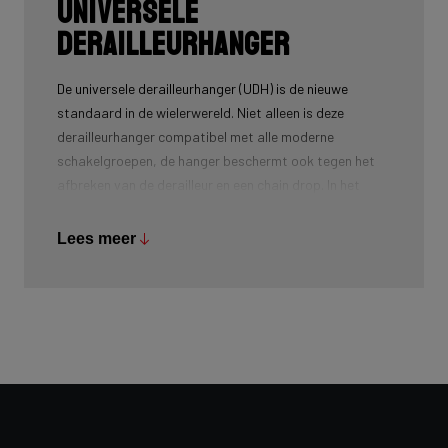
Universele
derailleurhanger
De universele derailleurhanger (UDH) is de nieuwe
standaard in de wielerwereld. Niet alleen is deze
derailleurhanger compatibel met alle moderne
schakelgroepen, de hanger beschermt ook tegen het
afbreken van de derailleur en een chain drop. In het
mountainbike is UDH al langer zeer gebruikelijk en Ridley
brengt de techniek ook naar andere segmenten.
Lees meer