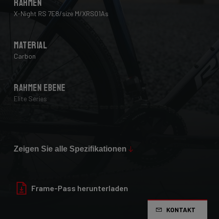
Rahmen
X-Night RS 7E8/size M/XRS01As
Material
Carbon
Rahmen Ebene
Elite Series
Max Tire Clearance 700c (*)
36mm
Zeigen Sie alle Spezifikationen
Farb Finish
Glossy
Frame-Pass herunterladen
KONTAKT
Fahrradgabel