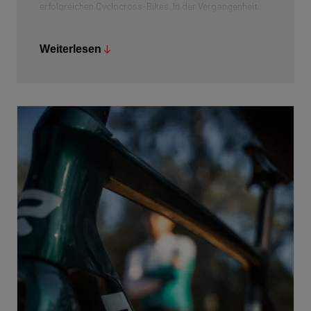
erfolgreichen Cyclocross-Bikes. In der Vergangenheit
fuhren bereits Weltmeister wie Mario De Clercq, Bart
Wellens, Erwin Vervecken und Zdenek Stybar auf dem
Weiterlesen
X-Night. Auch Wout van Aert und Tom Pidcock
gewannen Jugendtitel auf einem Rad aus dieser
Familie. In den letzten Jahren sorgten die Fahrer von
Pauwels Sauzen-Bingoal für die nötigen Siege und nun
setzt auch das Ridley Racing Team dieses Rad ein.