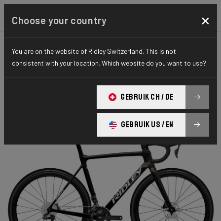
×
Choose your country
You are on the website of Ridley Switzerland. This is not
CYCLO-CROSS
X-NIGHT
ELITE SERIES
consistent with your location. Which website do you want to use?
X-Night RS
GEBRUIK CH / DE
X-Night RS GRX DI2 XRS01As(M)
GEBRUIK US / EN