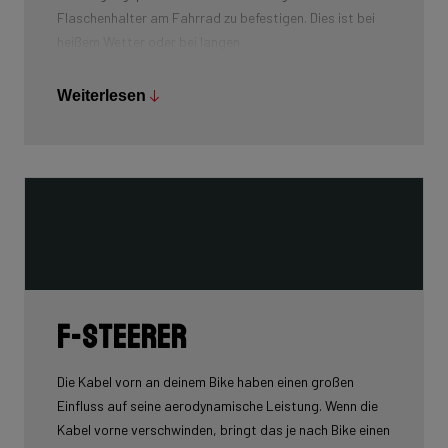
Flaschenhalter am Fahrrad zu befestigen. Dies ist bei
heißem Wetter oder bei langen
Ausdauertrainingseinheiten sehr nützlich, da die
Flüssigkeitszufuhr ein wichtiger Bestandteil des
Weiterlesen
Trainings ist.
F-Steerer
Die Kabel vorn an deinem Bike haben einen großen
Einfluss auf seine aerodynamische Leistung. Wenn die
Kabel vorne verschwinden, bringt das je nach Bike einen