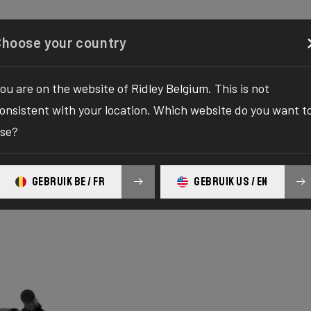
gurator
Boutique
À propos
Service
Enregistrez 
Choose your country
ou are on the website of Ridley Belgium. This is not
onsistent with your location. Which website do you want t
se?
GEBRUIK BE / FR
GEBRUIK US / EN