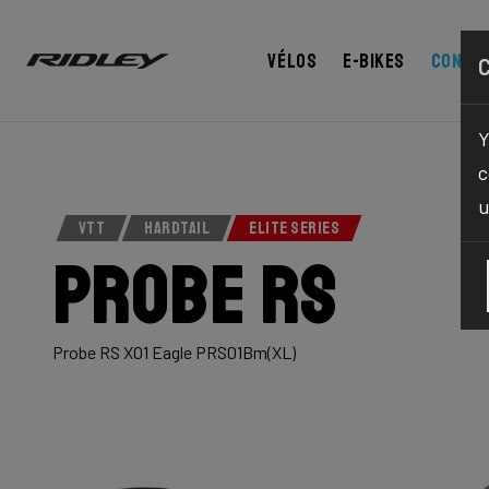
Vélos
E-bikes
Confi
Y
c
u
VTT
HARDTAIL
ELITE SERIES
Probe RS
Probe RS X01 Eagle PRS01Bm(XL)