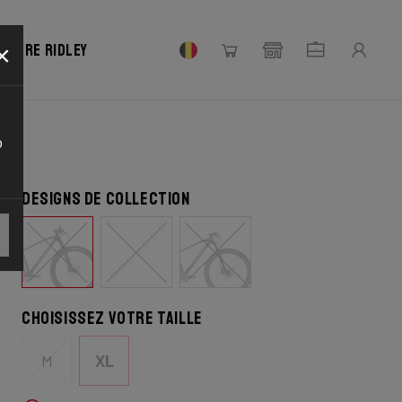
×
votre Ridley
o
Designs de collection
Choisissez votre taille
M
XL