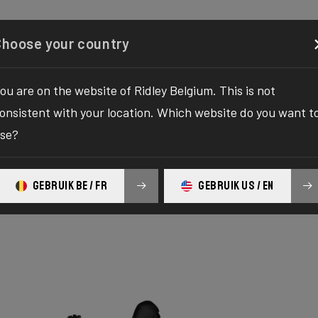
gurator
Boutique
À propos
Service
Enregistrez 
Choose your country
ou are on the website of Ridley Belgium. This is not
onsistent with your location. Which website do you want t
se?
GEBRUIK BE / FR
GEBRUIK US / EN