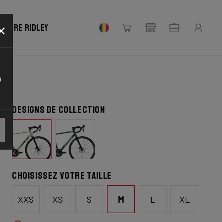
×
votre Ridley
o
Designs de collection
Choisissez votre taille
XXS
XS
S
M
L
XL