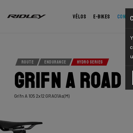
Vélos
E-bikes
Confi
Y
c
u
ROUTE
ENDURANCE
HYDRO SERIES
Grifn A Road
Grifn A 105 2x12 GRA01As(M)