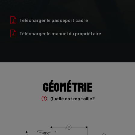
Finition
Télécharger le passeport cadre
Glossy
Télécharger le manuel du propriétaire
Fourche
Forza Oryx Disc, TA 12x100mm
Groupe
Shimano GRX600 2x11sp
Géométrie
Derailleur arriere
Quelle est ma taille?
Shimano GRX 810 , 11s , Medium Cage (34T)
Pédalier
Shimano GRX600 , 11s , 172,5 , 46-30
C