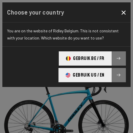
×
Choose your country
You are on the website of Ridley Belgium. This is not consistent
GRAVEL
ADVENTURE
HYDRO SERIES
with your location. Which website do you want to use?
Kanzo A
GEBRUIK BE / FR
Kanzo A GRX 600 2x11 KAA04Bs(M)
GEBRUIK US / EN