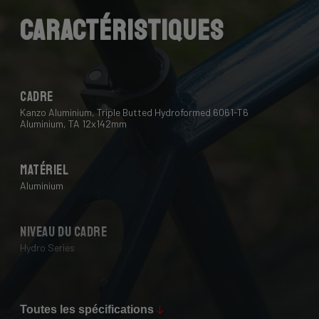
Enfin, nous utilisons une "soudure à plat à double
Caractéristiques
passe” dans des endroits cruciaux pour une résistance
accrue et une finition nette - un must absolu pour les
vélos en aluminium modernes.
Cadre
Kanzo Aluminium, Triple Butted Hydroformed 6061-T6
Aluminium, TA 12x142mm
Matériel
Aluminium
Niveau du cadre
Hydro Series
Max Tire Clearance 700c (*)
42 mm
Toutes les spécifications