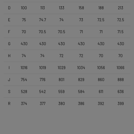
Cintre
D
100
113
133
158
188
213
4ZA Stratos Gravel 420/480
E
75
74.7
74
73
72.5
72.5
F
70
70.5
70.5
71
71
71.5
Potence
Forza Stratos , 100 mm , Black Glossy
G
430
430
430
430
430
430
H
74
74
72
72
70
70
Tige de selle
Forza Stratos , 15mm Offset , 350mm , 27,2mm , Black Glossy
I
1016
1019
1029
1034
1056
1066
J
754
776
801
829
860
888
Selle
S
528
542
559
584
611
636
Selle Italia Model X , Black
R
374
377
380
386
392
399
Gamme
Gravel