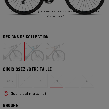
L'assemblage du produit peut différer de la photo. Assurez-vous de vérifier les
spécifications.*
Designs de collection
Choisissez votre taille
XXS
XS
S
M
L
XL
Quelle est ma taille?
Groupe