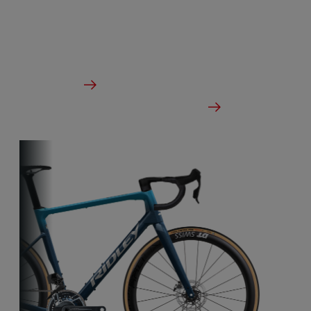
légèreté. Un vélo de course conçu pour affronter
tous les terrains.
à partir de €2,799.00
Des détails
Vérifier le stock du concessionnaire