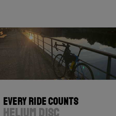
Gamme
Route
Limite de poids
112 KG (Bike included)
Every Ride Counts
Helium Disc