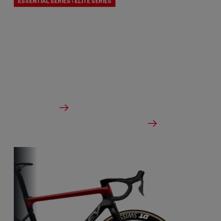
ESSENTIAL SERIES › ELITE SERIES
Nos vélos aero-to-aero sont nos vélos les plus
rapides. L'aérodynamisme a été perfectionné avec
le souci du détail. Le vélo idéal pour les maniaques
de la vitesse pure.
à partir de €2,999.00
Des détails
Vérifier le stock du concessionnaire