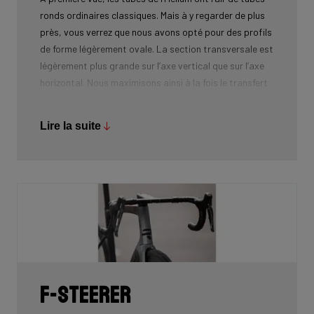
ronds ordinaires classiques. Mais à y regarder de plus
près, vous verrez que nous avons opté pour des profils
de forme légèrement ovale. La section transversale est
légèrement plus grande sur l’axe vertical que sur l’axe
horizontal. Nous maximisons ainsi à la fois le transfert
d’énergie et le confort, tout en réduisant au maximum le
poids. Il s’agit d’une conception de pointe !
Lire la suite
Les tubes ronds présentent sans nul doute des
avantages, car ils permettent d’atteindre un rapport
rigidité/poids idéal (lorsque l’épaisseur de paroi des
tubes est fine au centre et s’épaissit légèrement vers
les extrémités). Cependant, nos tubes de forme ovale
l’emportent grâce au confort supplémentaire offert
sans compromettre la transmission de puissance ni
alourdir le vélo.
F-Steerer