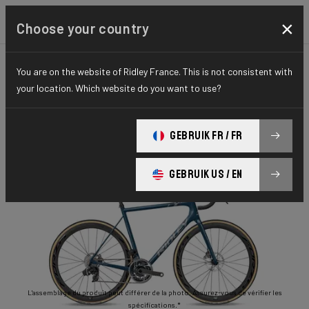
×
Choose your country
You are on the website of Ridley France. This is not consistent with
ROUTE
STIFFNESS-TO-WEIGHT
ESSENTIAL SERIES
your location. Which website do you want to use?
Helium Disc
GEBRUIK FR / FR
Helium Disc 105 2x11 HED02As(M)
GEBRUIK US / EN
L'assemblage du produit peut différer de la photo. Assurez-vous de vérifier les
spécifications.*