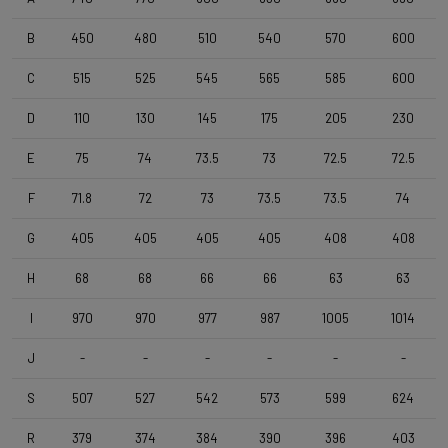
B
450
480
510
540
570
600
Pneus
C
515
525
545
565
585
600
Vittoria Zaffiro Pro , 700x25c , Black
D
110
130
145
175
205
230
Cintre
E
75
74
73.5
73
72.5
72.5
DEDA Zero2 , 420mm (cc) , Black-on-Black
F
71.8
72
73
73.5
73.5
74
Potence
G
405
405
405
405
408
408
Deda Super Box , 110 mm , Polish On Black
H
68
68
66
66
63
63
I
970
970
977
987
1005
1014
Tige de selle
Forza Cirrus , Carbon-Alloy , 10mm Offset , 350mm , 27,2mm
J
-
-
-
-
-
-
S
507
527
542
573
599
624
Selle
Selle Italia Model Y , Black
R
379
374
384
390
396
403