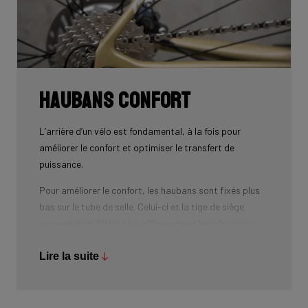
Haubans confort
L’arrière d’un vélo est fondamental, à la fois pour
améliorer le confort et optimiser le transfert de
puissance.
Pour améliorer le confort, les haubans sont fixés plus
bas sur le tube de selle. Celui-ci et la tige de siège
peuvent ainsi filtrer plus efficacement les vibrations.
De plus, les haubans peuvent procurer une flexibilité
verticale plus importante. Le vélo plus donc plus
Lire la suite
confortable.
Les haubans sont de forme ovale avec le côté le plus