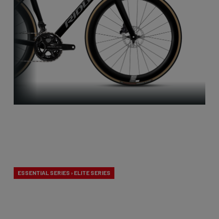
Aero-to-
Weight
ESSENTIAL SERIES › ELITE SERIES
Nos vélos aero-to-weight sont le résultat de la
quête de l'équilibre ultime entre aérodynamisme et