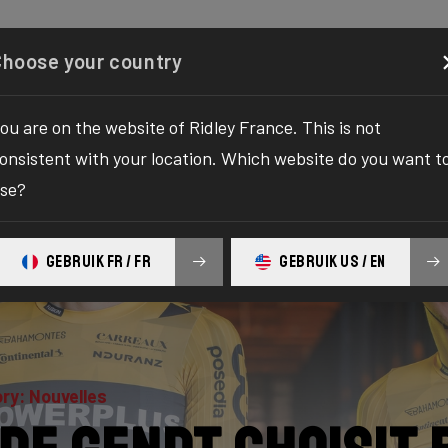
gurator
Boutique
À propos
Service
Enregistrez 
Choose your country
ou are on the website of Ridley France. This is not
onsistent with your location. Which website do you want t
se?
GEBRUIK FR / FR
GEBRUIK US / EN
ry: Nouvelles