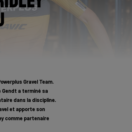
Ridley
u
 Powerplus Gravel Team.
e Gendt a terminé sa
aire dans la discipline.
avel et apporte son
dley comme partenaire