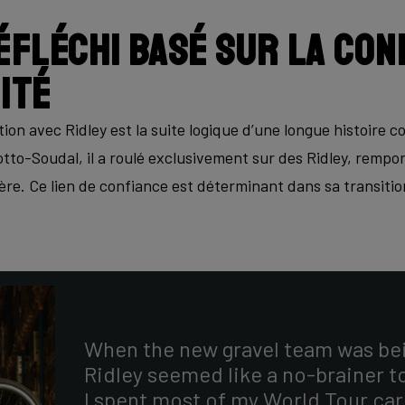
éfléchi basé sur la con
ité
ion avec Ridley est la suite logique d’une longue histoire
to-Soudal, il a roulé exclusivement sur des Ridley, rempor
ière. Ce lien de confiance est déterminant dans sa transitio
When the new gravel team was be
Ridley seemed like a no-brainer to
I spent most of my World Tour car