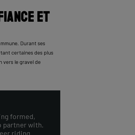
fiance et
 commune. Durant ses
tant certaines des plus
n vers le gravel de
ing formed,
 partner with.
eer riding