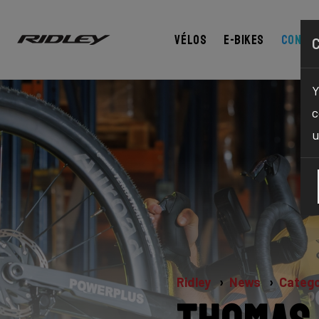
Vélos
E-bikes
Confi
Y
c
u
Ridley
News
Catego