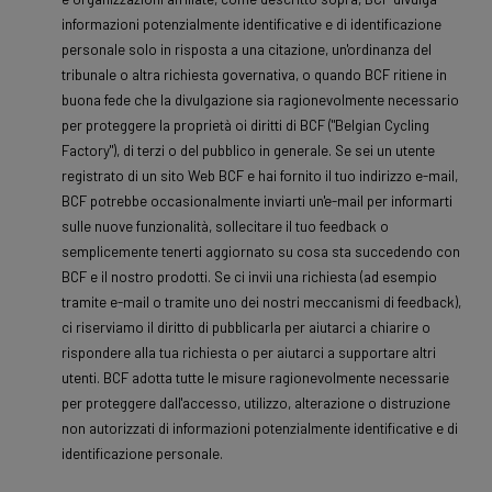
informazioni potenzialmente identificative e di identificazione
personale solo in risposta a una citazione, un'ordinanza del
tribunale o altra richiesta governativa, o quando BCF ritiene in
buona fede che la divulgazione sia ragionevolmente necessario
per proteggere la proprietà oi diritti di BCF ("Belgian Cycling
Factory"), di terzi o del pubblico in generale. Se sei un utente
registrato di un sito Web BCF e hai fornito il tuo indirizzo e-mail,
BCF potrebbe occasionalmente inviarti un'e-mail per informarti
sulle nuove funzionalità, sollecitare il tuo feedback o
semplicemente tenerti aggiornato su cosa sta succedendo con
BCF e il nostro prodotti. Se ci invii una richiesta (ad esempio
tramite e-mail o tramite uno dei nostri meccanismi di feedback),
ci riserviamo il diritto di pubblicarla per aiutarci a chiarire o
rispondere alla tua richiesta o per aiutarci a supportare altri
utenti. BCF adotta tutte le misure ragionevolmente necessarie
per proteggere dall'accesso, utilizzo, alterazione o distruzione
non autorizzati di informazioni potenzialmente identificative e di
identificazione personale.