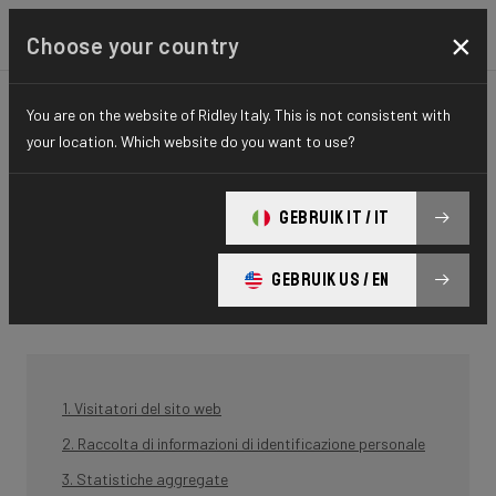
×
Choose your country
Informativa
You are on the website of Ridley Italy. This is not consistent with
your location. Which website do you want to use?
sulla privacy
GEBRUIK IT / IT
BCF ("Belgian Cycling Factory") gestisce ridley-bikes.com e potrebbe
gestire altri siti web. La politica di BCF è quella di rispettare la vostra
GEBRUIK US / EN
privacy per quanto riguarda le informazioni raccolte durante l'utilizzo
dei nostri siti web.
1. Visitatori del sito web
2. Raccolta di informazioni di identificazione personale
3. Statistiche aggregate