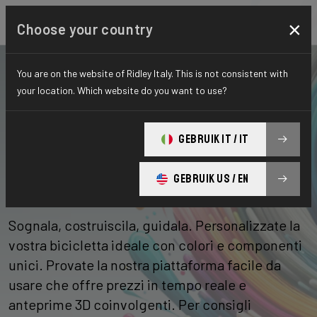
×
Choose your country
Progettate la bici dei
You are on the website of Ridley Italy. This is not consistent with
your location. Which website do you want to use?
vostri sogni e
ricevetela entro 8
GEBRUIK IT / IT
settimane
GEBRUIK US / EN
Sognala, costruiscila, guidala. Personalizzate la
vostra bicicletta ideale con colori e componenti
unici. Provate la nostra piattaforma facile da
usare che offre prezzi in tempo reale e
anteprime 3D coinvolgenti. Per consigli