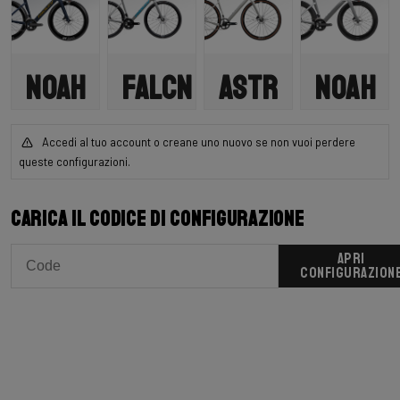
Noah
Falcn
Astr
Noah
Fast
3.0
CREATO
CREATO
PER TE
PER TE
Accedi al tuo account o creane uno nuovo se non vuoi perdere
queste configurazioni.
3.0
CREATO
Shimano
Sram Rival
PER TE
105 DI2 Disc
XPLR 1x13
CREATO
2x12
Carica il codice di configurazione
Apri nel configuratore
Shimano
PER TE
Apri nel configuratore
Ultegra Di2 -
2x12
APRI
Shimano
CONFIGURAZION
Apri nel con
Ultegra Di2 -
2x12
Apri nel configuratore