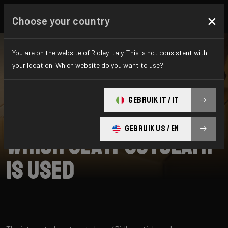
×
Choose your country
You are on the website of Ridley Italy. This is not consistent with
your location. Which website do you want to use?
RICERCA
GEBRUIK IT / IT
Home
Support
Noah 3.0
GEBRUIK US / EN
Which seatpostclamp
is used