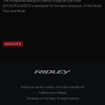
The integrated seatpost clamp (Ridley article code
SPCAER4ZA007) is designed for the aero seatpost of the Noah
Fast and Noah.
NOAH7E8
Ordina la tua bici online, ritira dal rivenditore!
Fabbricato in Belgio
Garanzia a vita dopo la registrazione