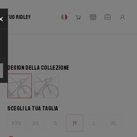
×
 il tuo Ridley
Design della collezione
Scegli la tua taglia
XXS
XS
S
M
L
XL