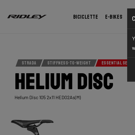
Biciclette
E-bikes
Co
Y
w
STRADA
STIFFNESS-TO-WEIGHT
ESSENTIAL SERIE
Helium Disc
Helium Disc 105 2x11 HED02As(M)