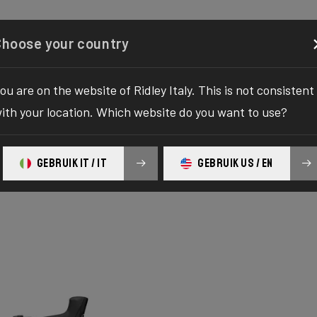
nfigurator
Negozio
Chi siamo
Servizio
Registra
Choose your country
ou are on the website of Ridley Italy. This is not consistent
ith your location. Which website do you want to use?
S
GEBRUIK IT / IT
GEBRUIK US / EN