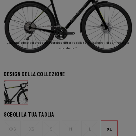
L'assemblaggio del prodotto potrebbe differire dalla foto. Assicurati di controllare le
specifiche.*
Design della collezione
Scegli la tua taglia
XXS
XS
S
M
L
XL