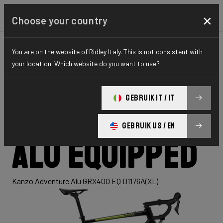
×
Choose your country
You are on the website of Ridley Italy. This is not consistent with
GRAVEL
ADVENTURE
HYDRO SERIES
your location. Which website do you want to use?
Kanzo
GEBRUIK IT / IT
Adventure
GEBRUIK US / EN
Alu Equipped
Kanzo Adventure Alu GRX400 EQ D1176A(XL)