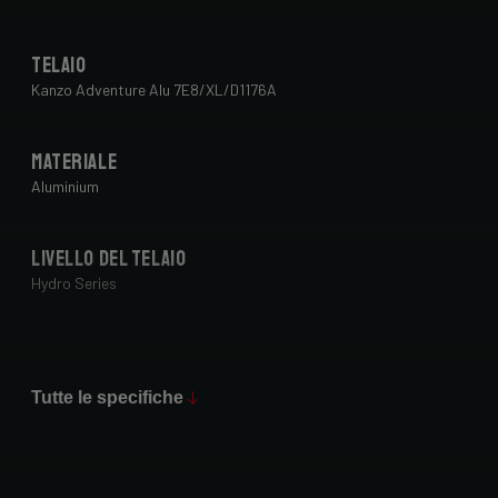
Telaio
Kanzo Adventure Alu 7E8/XL/D1176A
Materiale
Aluminium
Livello del telaio
Hydro Series
Finitura
Glossy
Tutte le specifiche
Forcella
Forza Gravel Disc,12mm TA, FM, Dynamo routing, 54mm tire
clearance