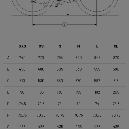
G
Tipo di freno
Flat Mount
I
Ruota anteriore
DT Swiss G1800 Spline Dynamo 25mm
XXS
XS
S
M
L
XL
A
740
770
795
820
845
870
Ruota posteriore
B
450
480
505
530
555
580
DT Swiss G1800 Spline , TA 12x142mm , Tubeless Ready ,
25mm Deep , 24mm Internal Width
C
510
530
550
570
592
615
D
90
105
130
155
182
205
Pneumatici
Schwalbe G-One Overland 365 TLE 45-622 Black
E
74.5
74.5
74
74
74
73.5
F
70.75
70.75
70.75
70.75
70.75
70.75
Manubrio
4ZA Stratos Gravel 420/480
G
435
435
435
435
435
435