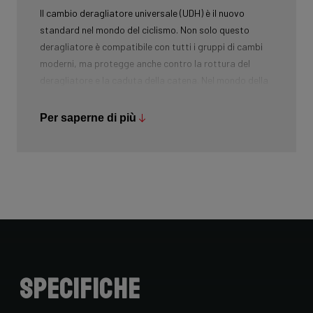
Il cambio deragliatore universale (UDH) è il nuovo
standard nel mondo del ciclismo. Non solo questo
deragliatore è compatibile con tutti i gruppi di cambi
moderni, ma protegge anche contro la rottura del
deragliatore e la caduta della catena. Nel mondo della
mountain bike, l'UDH è da tempo molto diffuso e Ridley
sta portando questa tecnologia anche in altri
Per saperne di più
segmenti.
Specifiche