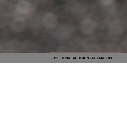
SI PREGA DI CONTATTARE BCF
Cosa succede a Las Vegas... Lo scorso fine settimana, il nostro
ambasciatore Jelle Geens ha fatto il suo debutto nel T100. Lo
ha fatto in modo formidabile, tagliando il traguardo in
solitaria dopo poco più di 3 ore e 19 minuti. Jelle ha utilizzato il
Dean Fast durante la prova ciclistica e ha battuto il suo
connazionale Marten Van Riel.
Il T100 è una nuova distanza di triathlon di oltre 100 chilometri. Inizia
con una prova di nuoto di 2 chilometri in acque libere, seguita da 80
chilometri di ciclismo. Il triathlon si conclude con una prova di corsa di